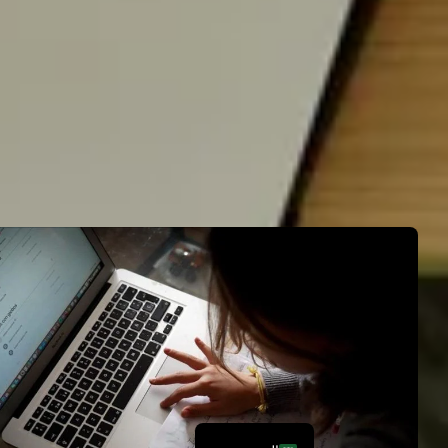
简体中文
Русский
Français
Español
English