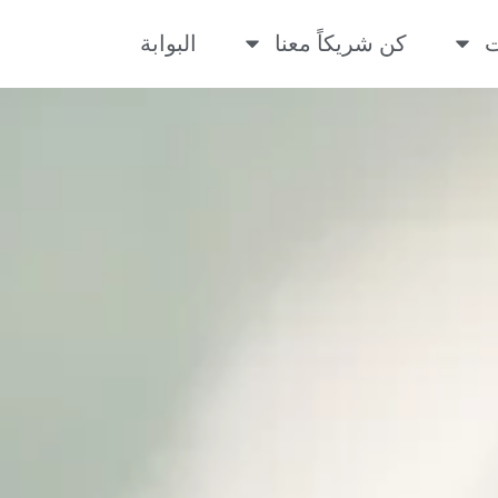
ت
كن شريكاً معنا
البوابة