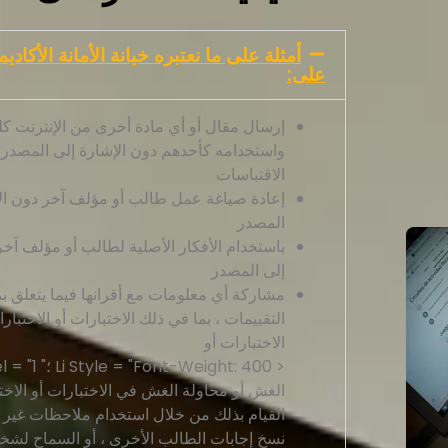
أمثلة على ما نعتبره خيانة الأمانة الأكاديم
على:
إرسال مقال أو أي مادة أخرى من الإنترنت كليًا
واستخدامه كأحدهم دون الإشارة إلى المصدر 
الاقتباسات
إعادة صياغة عمل طالب أو مؤلف آخر دون ال
المصدر
باستخدام الأفكار الأصلية لطالب أو مؤلف آخر
إلى المصدر
مشاركة أي معلومات مع أقرانها فيما يتعلق ب
التقييمات ، بما في ذلك الاختبارات أو الاختبارا
الاختبارات أو
< Li Style = "Font-Weight: 400 ؛" ria-level = "1">
الغش أو محاولة الغش في الاختبارات أو الاخت
القيام بذلك من خلال استخدام ملاحظات غير م
نسخ إجابات الطالب الأخرى ، أو السماح لش