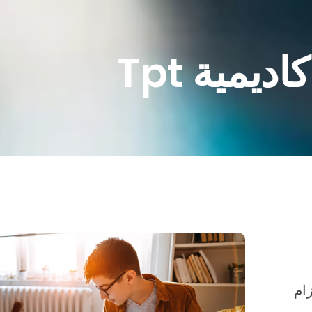
يمية Tpt
زام