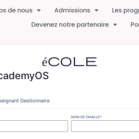
os de nous
Admissions
Les pro
Devenez notre partenaire
Po
école
 AcademyOS
seignant
Gestionnaire
NOM DE FAMILLE*