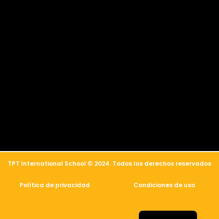
简体中文
العربية
TPT International School © 2024. Todos los derechos reservados
Русский
Política de privacidad
Condiciones de uso
Français
English