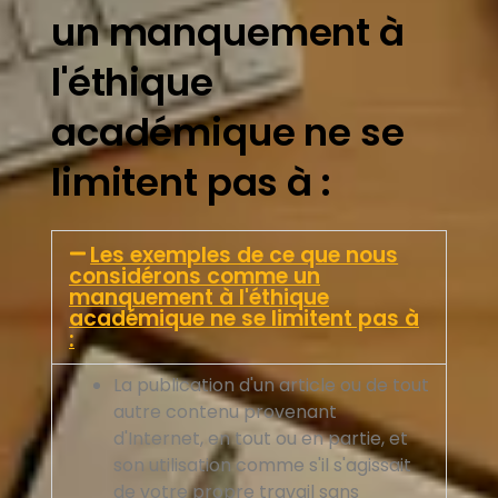
un manquement à
l'éthique
académique ne se
limitent pas à :
Les exemples de ce que nous
considérons comme un
manquement à l'éthique
académique ne se limitent pas à
:
La publication d'un article ou de tout
autre contenu provenant
d'Internet, en tout ou en partie, et
son utilisation comme s'il s'agissait
de votre propre travail sans