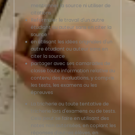
mentionner la source ni utiliser de
citations
Reformuler le travail d'un autre
étudiant ou auteur sans en citer la
source
en utilisant les idées originales d'un
autre étudiant ou auteur sans en
citer la source
partager avec ses camarades de
classe toute information relative au
contenu des évaluations, y compris
les tests, les examens ou les
épreuves
La tricherie ou toute tentative de
tricherie lors d'examens ou de tests.
Cela peut se faire en utilisant des
notes non autorisées, en copiant les
réponses d'autres élèves, en