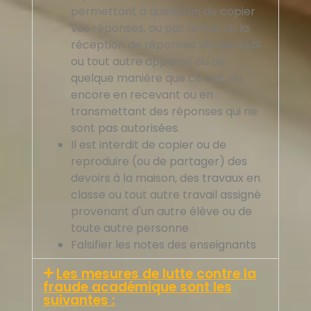
permettant à quelqu'un de copier
vos réponses, ou par l'envoi ou la
réception de réponses via des SMS
ou tout autre appareil, ou de
quelque manière que ce soit, ou
encore en recevant ou en
transmettant des réponses qui ne
sont pas autorisées.
Il est interdit de copier ou de
reproduire (ou de partager) des
devoirs à la maison, des travaux en
classe ou tout autre travail assigné
provenant d'un autre élève ou de
toute autre personne
简体中文
Falsifier les notes des enseignants
العربية
Les mesures de lutte contre la
fraude académique sont les
Русский
suivantes :
Español