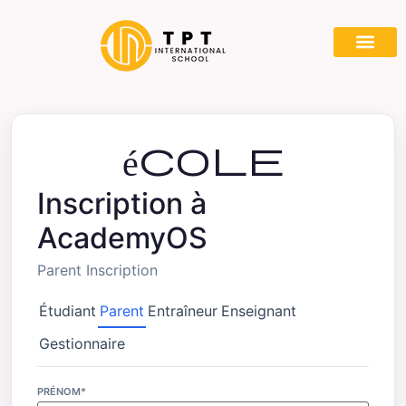
A propos de nous
Les pr
Voies d'a
Devenez notre
école
Inscription à
AcademyOS
Parent Inscription
Étudiant
Parent
Entraîneur
Enseignant
Gestionnaire
PRÉNOM*