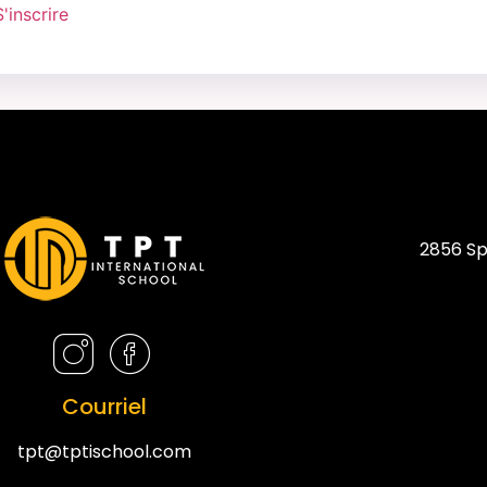
S'inscrire
2856 Sp
Courriel
tpt@tptischool.com