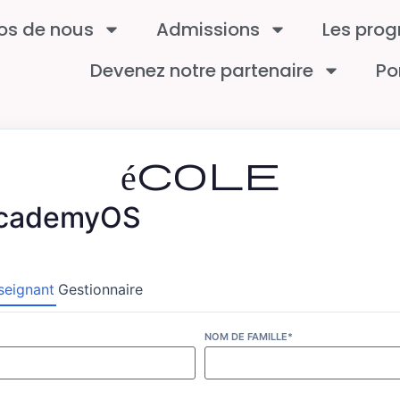
os de nous
Admissions
Les pro
Devenez notre partenaire
Po
école
 AcademyOS
seignant
Gestionnaire
NOM DE FAMILLE*